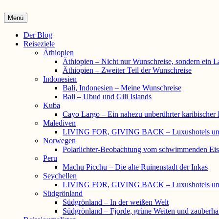
Die Wunschreise | Reiseblog
Menü
Reiseberichte und Interviews
Primäres
Der Blog
Reiseziele
Menü
Äthiopien
Äthiopien – Nicht nur Wunschreise, sondern ein L
Äthiopien – Zweiter Teil der Wunschreise
Indonesien
Bali, Indonesien – Meine Wunschreise
Bali – Ubud und Gili Islands
Kuba
Cayo Largo – Ein nahezu unberührter karibischer 
Malediven
LIVING FOR, GIVING BACK – Luxushotels und
Norwegen
Polarlichter-Beobachtung vom schwimmenden Eisk
Peru
Machu Picchu – Die alte Ruinenstadt der Inkas
Seychellen
LIVING FOR, GIVING BACK – Luxushotels und
Südgrönland
Südgrönland – In der weißen Welt
Südgrönland – Fjorde, grüne Weiten und zauberhaf