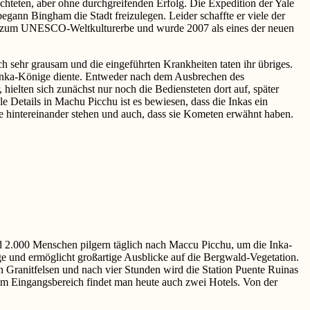
ichteten, aber ohne durchgreifenden Erfolg. Die Expedition der Yale
gann Bingham die Stadt freizulegen. Leider schaffte er viele der
u zum UNESCO-Weltkulturerbe und wurde 2007 als eines der neuen
ch sehr grausam und die eingeführten Krankheiten taten ihr übriges.
er Inka-Könige diente. Entweder nach dem Ausbrechen des
ielten sich zunächst nur noch die Bediensteten dort auf, später
Details in Machu Picchu ist es bewiesen, dass die Inkas ein
e hintereinander stehen und auch, dass sie Kometen erwähnt haben.
nd 2.000 Menschen pilgern täglich nach Maccu Picchu, um die Inka-
ge und ermöglicht großartige Ausblicke auf die Bergwald-Vegetation.
an Granitfelsen und nach vier Stunden wird die Station Puente Ruinas
. Im Eingangsbereich findet man heute auch zwei Hotels. Von der