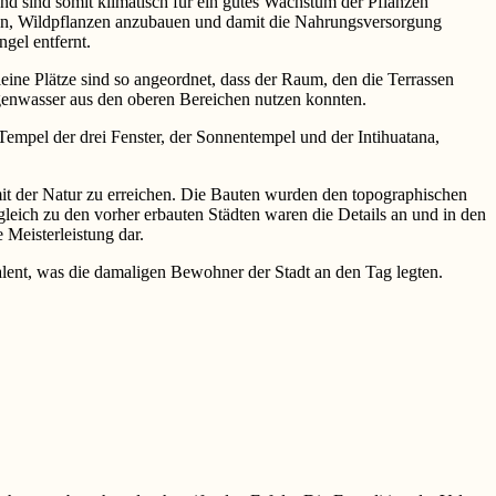
nd sind somit klimatisch für ein gutes Wachstum der Pflanzen
ngen, Wildpflanzen anzubauen und damit die Nahrungsversorgung
gel entfernt.
ne Plätze sind so angeordnet, dass der Raum, den die Terrassen
genwasser aus den oberen Bereichen nutzen konnten.
Tempel der drei Fenster, der Sonnentempel und der Intihuatana,
mit der Natur zu erreichen. Die Bauten wurden den topographischen
leich zu den vorher erbauten Städten waren die Details an und in den
 Meisterleistung dar.
lent, was die damaligen Bewohner der Stadt an den Tag legten.