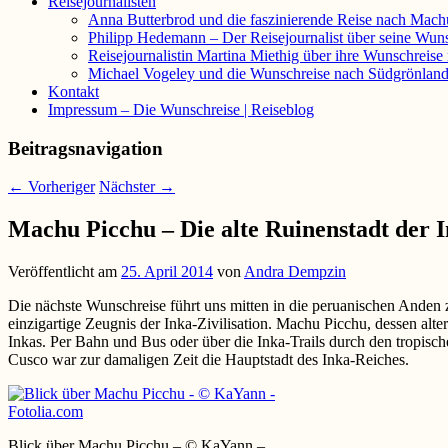
Reisejournalisten
Anna Butterbrod und die faszinierende Reise nach Mach
Philipp Hedemann – Der Reisejournalist über seine Wun
Reisejournalistin Martina Miethig über ihre Wunschreis
Michael Vogeley und die Wunschreise nach Südgrönlan
Kontakt
Impressum – Die Wunschreise | Reiseblog
Beitragsnavigation
←
Vorheriger
Nächster
→
Machu Picchu – Die alte Ruinenstadt der 
Veröffentlicht am
25. April 2014
von
Andra Dempzin
Die nächste Wunschreise führt uns mitten in die peruanischen Anden 
einzigartige Zeugnis der Inka-Zivilisation. Machu Picchu, dessen alte
Inkas. Per Bahn und Bus oder über die Inka-Trails durch den tropisc
Cusco war zur damaligen Zeit die Hauptstadt des Inka-Reiches.
Blick über Machu Picchu – © KaYann –