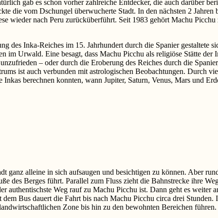
türlich gab es schon vorher zahlreiche Entdecker, die auch darüber ber
te die vom Dschungel überwucherte Stadt. In den nächsten 2 Jahren be
se wieder nach Peru zurücküberführt. Seit 1983 gehört Machu Picch
ung des Inka-Reiches im 15. Jahrhundert durch die Spanier gestaltete si
tten im Urwald. Eine besagt, dass Machu Picchu als religiöse Stätte d
nzufrieden – oder durch die Eroberung des Reiches durch die Spanier, h
ums ist auch verbunden mit astrologischen Beobachtungen. Durch viele 
e Inkas berechnen konnten, wann Jupiter, Saturn, Venus, Mars und Erd
dt ganz alleine in sich aufsaugen und besichtigen zu können. Aber ru
ße des Berges führt. Parallel zum Fluss zieht die Bahnstrecke ihre We
 der authentischste Weg rauf zu Machu Picchu ist. Dann geht es weiter 
 Mit dem Bus dauert die Fahrt bis nach Machu Picchu circa drei Stunden
 landwirtschaftlichen Zone bis hin zu den bewohnten Bereichen führen.