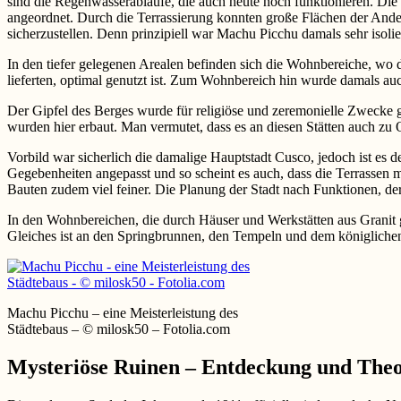
sind die Regenwasserabläufe, die auch heute noch funktionieren. Die
angeordnet. Durch die Terrassierung konnten große Flächen der Ande
sicherzustellen. Denn prinzipiell war Machu Picchu damals sehr isoli
In den tiefer gelegenen Arealen befinden sich die Wohnbereiche, wo
lieferten, optimal genutzt ist. Zum Wohnbereich hin wurde damals a
Der Gipfel des Berges wurde für religiöse und zeremonielle Zwecke g
wurden hier erbaut. Man vermutet, dass es an diesen Stätten auch z
Vorbild war sicherlich die damalige Hauptstadt Cusco, jedoch ist es
Gegebenheiten angepasst und so scheint es auch, dass die Terrassen 
Bauten zudem viel feiner. Die Planung der Stadt nach Funktionen, der
In den Wohnbereichen, die durch Häuser und Werkstätten aus Granit 
Gleiches ist an den Springbrunnen, den Tempeln und dem königlichen
Machu Picchu – eine Meisterleistung des
Städtebaus – © milosk50 – Fotolia.com
Mysteriöse Ruinen – Entdeckung und Theo