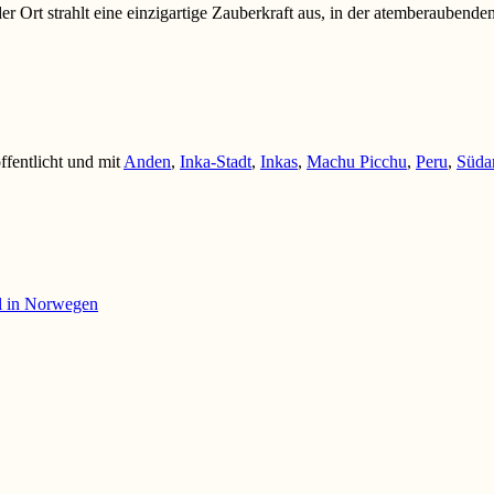
 Ort strahlt eine einzigartige Zauberkraft aus, in der atemberaubende
ffentlicht und mit
Anden
,
Inka-Stadt
,
Inkas
,
Machu Picchu
,
Peru
,
Süda
l in Norwegen