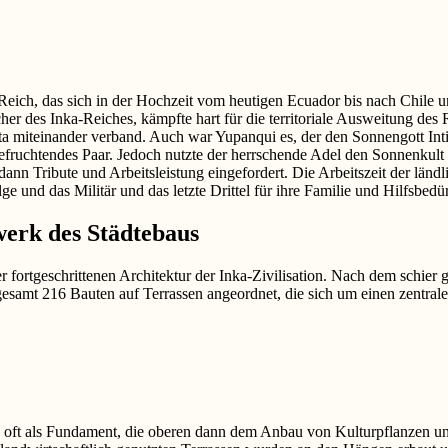
Reich, das sich in der Hochzeit vom heutigen Ecuador bis nach Chile u
r des Inka-Reiches, kämpfte hart für die territoriale Ausweitung des R
a miteinander verband. Auch war Yupanqui es, der den Sonnengott Inti
ruchtendes Paar. Jedoch nutzte der herrschende Adel den Sonnenkult a
 Tribute und Arbeitsleistung eingefordert. Die Arbeitszeit der ländlich
lge und das Militär und das letzte Drittel für ihre Familie und Hilfsbedür
werk des Städtebaus
r fortgeschrittenen Architektur der Inka-Zivilisation. Nach dem schie
sgesamt 216 Bauten auf Terrassen angeordnet, die sich um einen zentrale
ten oft als Fundament, die oberen dann dem Anbau von Kulturpflanzen 