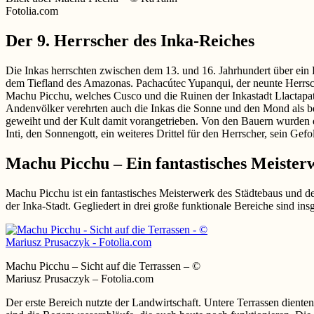
Fotolia.com
Der 9. Herrscher des Inka-Reiches
Die Inkas herrschten zwischen dem 13. und 16. Jahrhundert über ein 
dem Tiefland des Amazonas. Pachacútec Yupanqui, der neunte Herrsche
Machu Picchu, welches Cusco und die Ruinen der Inkastadt Llactapat
Andenvölker verehrten auch die Inkas die Sonne und den Mond als bef
geweiht und der Kult damit vorangetrieben. Von den Bauern wurden dann
Inti, den Sonnengott, ein weiteres Drittel für den Herrscher, sein Gefo
Machu Picchu – Ein fantastisches Meister
Machu Picchu ist ein fantastisches Meisterwerk des Städtebaus und de
der Inka-Stadt. Gegliedert in drei große funktionale Bereiche sind in
Machu Picchu – Sicht auf die Terrassen – ©
Mariusz Prusaczyk – Fotolia.com
Der erste Bereich nutzte der Landwirtschaft. Untere Terrassen dien