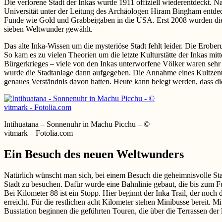
Die verlorene Stadt der Inkas wurde 1911 offiziell wiederentdeckt. Na
Universität unter der Leitung des Archäologen Hiram Bingham entdeck
Funde wie Gold und Grabbeigaben in die USA. Erst 2008 wurden die
sieben Weltwunder gewählt.
Das alte Inka-Wissen um die mysteriöse Stadt fehlt leider. Die Erober
So kam es zu vielen Theorien um die letzte Kulturstätte der Inkas mi
Bürgerkrieges – viele von den Inkas unterworfene Völker waren sehr u
wurde die Stadtanlage dann aufgegeben. Die Annahme eines Kultzentr
genaues Verständnis davon hatten. Heute kann belegt werden, dass di
Intihuatana – Sonnenuhr in Machu Picchu – ©
vitmark – Fotolia.com
Ein Besuch des neuen Weltwunders
Natürlich wünscht man sich, bei einem Besuch die geheimnisvolle Sta
Stadt zu besuchen. Dafür wurde eine Bahnlinie gebaut, die bis zum Fu
Bei Kilometer 88 ist ein Stopp. Hier beginnt der Inka Trail, der noch
erreicht. Für die restlichen acht Kilometer stehen Minibusse bereit.
Busstation beginnen die geführten Touren, die über die Terrassen der