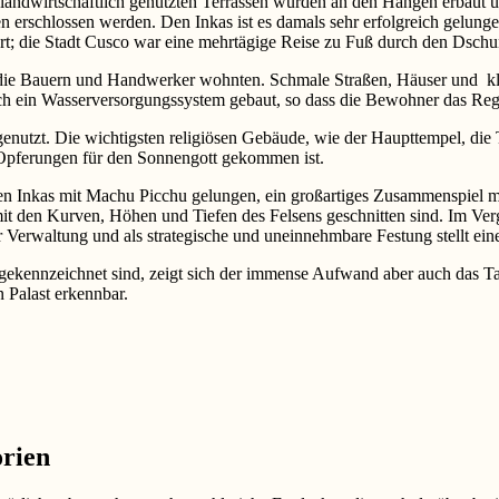
 landwirtschaftlich genutzten Terrassen wurden an den Hängen erbaut u
n erschlossen werden. Den Inkas ist es damals sehr erfolgreich gelu
ert; die Stadt Cusco war eine mehrtägige Reise zu Fuß durch den Dschun
 die Bauern und Handwerker wohnten. Schmale Straßen, Häuser und klei
uch ein Wasserversorgungssystem gebaut, so dass die Bewohner das Re
enutzt. Die wichtigsten religiösen Gebäude, wie der Haupttempel, die 
u Opferungen für den Sonnengott gekommen ist.
 den Inkas mit Machu Picchu gelungen, ein großartiges Zusammenspiel 
mit den Kurven, Höhen und Tiefen des Felsens geschnitten sind. Im Verg
 Verwaltung und als strategische und uneinnehmbare Festung stellt eine
gekennzeichnet sind, zeigt sich der immense Aufwand aber auch das Ta
 Palast erkennbar.
rien