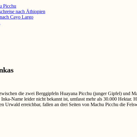
u Picchu
schreise nach Äthiopien
e nach Cayo Largo
d
Inkas
zwischen die zwei Berggipfeln Huayana Picchu (junger Gipfel) und Mac
r Inka-Name leider nicht bekannt ist, umfasst mehr als 30.000 Hektar. H
hen Urwald erreichbar, fallen an drei Seiten von Machu Picchu die Fel