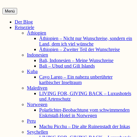
Die Wunschreise | Reiseblog
Menü
Reiseberichte und Interviews
Primäres
Der Blog
Reiseziele
Menü
Äthiopien
Äthiopien – Nicht nur Wunschreise, sondern ein
Land, dem ich viel wünsche
Äthiopien – Zweiter Teil der Wunschreise
Indonesien
Bali, Indonesien – Meine Wunschreise
Bali – Ubud und Gili Islands
Kuba
Cayo Largo – Ein nahezu unberührter
karibischer Inseltraum
Malediven
LIVING FOR, GIVING BACK – Luxushotels
und Artenschutz
Norwegen
Polarlichter-Beobachtung vom schwimmenden
Eiskristall-Hotel in Norwegen
Peru
Machu Picchu – Die alte Ruinenstadt der Inkas
Seychellen