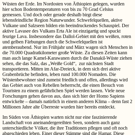
Wüsten der Erde. Im Nordosten von Äthiopien gelegen, wurden
hier schon Bodentemperaturen von bis zu 70 Grad Celsius
gemessen. Und doch oder gerade deshalb birgt diese
lebensfeindliche Region Naturwunder. Schwefelquellen, aktive
Vulkane und Salzseen bilden ein beeindruckendes Schauspiel. Der
aktive Lavasee des Vulkans Erta Ale ist einzigartig und spuckt
feurige Lava. Insbesondere das Dallol-Gebiet mit den weißen, roten
und gelben Färbungen durch die Schwefelquellen ist
atemberaubend. Nur im Frühjahr und März wagen sich Menschen in
die 70.000 Quadratkilometer große Wüste. Zu diesen Zeiten kann
man auch lange Kamel-Karawanen durch die Danakil-Wüste ziehen
sehen, die das Salz, das „Weiße Gold“, zur nächsten Stadt
transportieren. Mitten im Afar-Dreieck, in dem sich drei aktive
Grabenbrüche befinden, leben rund 100.000 Nomaden. Die
Wüstenbewohner sind zumeist friedlich und offen, allerdings wird
das Gebiet auch von Rebellen beherrscht, die einen Besuch von
Touristen zu einem gefährlichen Spiel werden lassen. Viele neue
Forschungen gehen davon aus, dass sich hier der Homo Sapiens
entwickelte – damals natürlich in einem anderen Klima – denn fast 2
Millionen Jahre alte Überreste wurden hier bereits entdeckt.
Im Süden von Äthiopien warten nicht nur eine faszinierende
Landschaft von aneinandergereihten Seen, sondern auch ganz
unterschiedliche Völker, die ihre Traditionen pflegen und oft noch
abgeschieden leben. Einer dieser Stämme sind die Hamar. Diese