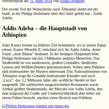
Veröffentlicht am
31. März 2014
von
Andra Dempzin
Der zweite Teil der Wunschreise nach Äthiopien startet mit der
Stadt, in der Philipp Hedemann über drei Jahre gelebt hat – Addis
Adeba.
Addis Adeba – die Hauptstadt von
Äthiopien
Jeder Kaiser konnte zu früherer Zeit bestimmen, wo er seinen Palast
erbaut. Kaiser Menelik II. entschied sich für Addis Adeba, deren
Name „neue Blume“ bedeutet. In der heutigen Hauptstadt lebte
Philipp Hedemann mit fast 3 Millionen anderen Menschen. Das
Straßenbild ist von moderneren, großen Gebäuden, ländlichen
Gassen und Wellblechhütten gekennzeichnet. Neben alten Palästen
sind insbesondere die Museen interessant. Das Nationalmuseum von
Äthiopien zeigt die Gemälde bedeutender Künstler und auch
„Lucy“, das 3,2 Millionen Jahre alte weibliche Skelett ist hier
ausgestellt. Die zahlreichen ausgezeichneten Restaurants sowie
Afrikas größter Straßenmarkt, der Mercato von Addis Adeba, den
man aufgrund der Größe und Unübersichtlichkeit aber lieber mit
einem Führer besucht, machen einen Besuch zum Erlebnis.