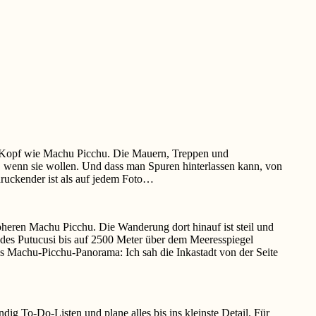
nem Kopf wie Machu Picchu. Die Mauern, Treppen und
, wenn sie wollen. Und dass man Spuren hinterlassen kann, von
ndruckender ist als auf jedem Foto…
heren Machu Picchu. Die Wanderung dort hinauf ist steil und
des Putucusi bis auf 2500 Meter über dem Meeresspiegel
ches Machu-Picchu-Panorama: Ich sah die Inkastadt von der Seite
ig To-Do-Listen und plane alles bis ins kleinste Detail. Für