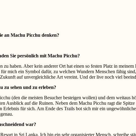
Sie an Machu Picchu
denken?
nden Sie persönlich mit Machu Picchu?
hen zu haben. Aber kein anderer Ort hat einen so festen Platz in mei
d für mich ein Symbol dafür, zu welchen Wundern Menschen fähig sind
 Zukunft auf unvergleichliche Art vereint. Und der live noch viel beei
u zu sehen und zu erleben?
cchu (den die meisten Besucher besteigen wollen) und dem weitaus hö
ten Ausblick auf die Ruinen. Neben dem Machu Picchu ragt die Spitze 
, ein Erlebnis für sich. Am Ende des Trails bot sich mir ein ungewöhnli
 genau.
einschneidend war?
t in Sri Lanka. Ich bin ein sehr organisierter Mensch, schreibe ständ