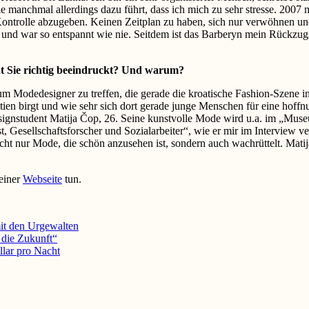
ie manchmal allerdings dazu führt, dass ich mich zu sehr stresse. 2007 
e Kontrolle abzugeben. Keinen Zeitplan zu haben, sich nur verwöhnen u
 und war so entspannt wie nie. Seitdem ist das Barberyn mein Rückzu
 Sie richtig
beeindruckt? Und warum?
m Modedesigner zu treffen, die gerade die kroatische Fashion-Szene 
ien birgt und wie sehr sich dort gerade junge Menschen für eine hoffnun
esignstudent Matija Čop, 26. Seine kunstvolle Mode wird u.a. im „Mus
, Gesellschaftsforscher und Sozialarbeiter“, wie er mir im Interview ver
ht nur Mode, die schön anzusehen ist, sondern auch wachrüttelt. Matija
einer
Webseite
tun.
it den Urgewalten
t die Zukunft“
lar pro Nacht