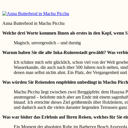
Anna Butterbrod in Machu Picchu
Welche drei Worte kommen Ihnen als erstes in den Kopf, wenn 
Magisch, unvergesslich – und durstig
Warum haben Sie die alte Inka-Ruinenstadt gewählt? Was verbi
Ich schätze mich sehr glücklich, schon viel von der Welt gese
Wasserkanäle, die auch nach über 500 Jahren noch stehen, sin
denen man selbst nichts ahnt. Ein Platz, der Vergangenheit und
Was würden Sie Reisenden empfehlen unbedingt in Machu Picch
Machu Picchu liegt zwischen zwei Berggipfeln: dem Huayna Pi
anstrengend – belohnte mich aber am Ende mit einem sagenhaf
hinauf. Ich erreichte dieses Ziel größtenteils über Holzleitern
und dadurch auch die vielen darunter liegenden Terrassen ganz
Was war bisher das Erlebnis auf Ihren Reisen, welches für Sie 
Ein Moment der absoluten Ruhe im Barberyn Beach Ayurveda Resor