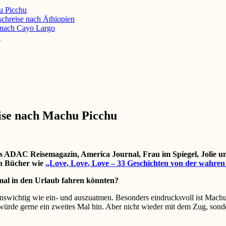
u Picchu
schreise nach Äthiopien
e nach Cayo Largo
d
eise nach Machu Picchu
das ADAC Reisemagazin, America Journal, Frau im Spiegel, Jolie 
uch Bücher wie
„Love, Love, Love – 33 Geschichten von der wahren
nmal in den Urlaub fahren könnten?
enswichtig wie ein- und auszuatmen. Besonders eindrucksvoll ist Machu
h würde gerne ein zweites Mal hin. Aber nicht wieder mit dem Zug, s