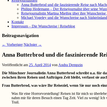
Reisejournalisten
Anna Butterbrod und die faszinierende Reise nach Mach
Philipp Hedemann – Der Reisejournalist über seine Wun
Reisejournalistin Martina Miethig über ihre Wunschreis
Michael Vogeley und die Wunschreise nach Südgrönlan
Kontakt
Impressum – Die Wunschreise | Reiseblog
Beitragsnavigation
←
Vorheriger
Nächster
→
Anna Butterbrod und die faszinierende R
Veröffentlicht am
25. April 2014
von
Andra Dempzin
Die Münchner Journalistin A
nna Butterbrod schreibt u.a. für 
zwischen ihren Reisen und Aufträgen Zeit bleibt, verfasst sie a
Frau Butterbrod, was wäre Ihr Reiseziel, wenn Sie nur noch ei
Was für eine Horrorvorstellung! Reisen ist für mich so überleb
nahm mir für deren Besuch einen Tag Zeit. Viel zu wenig! Ic
Trail.