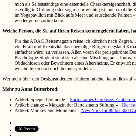
mich als Selbstständige eine essentielle Charaktereigenschaft, d
es völlig in Ordnung oder sogar sehr wichtig ist, auch mal di
im Yogapavillon mit Blick aufs Meer und rauschende Palmen –
wieder gerne zurückkehre.
Welche Person, die Sie auf Ihren Reisen kennengelernt haben, hat
Für das ADAC Reisemagazin reiste ich kürzlich nach Zagreb, u
viel Kraft und Kreativität das ehemalige Bürgerkriegsland Kroat
einfacher wäre) zu verlassen. Allen voran der preisgekrönte D
Psychologie-Student sieht sich als eine Mischung aus „Journalist
Obdachlosen oder Bewohnern eines Altersheims. Er entwirft nic
welche Ideen dort noch heraus sprudeln…
Wer mehr über den Designstudenten erfahren möchte, kann dies auf s
Mehr zu Anna Butterbrod:
Artikel: Spiegel-Online.de –
Surfparadies Gardasee: Zaubern m
Artikel: change – Magazin der Bertelsmann Stiftung –
„Hier is
Artikel: Monkey and Mountains –
New York für 89 bis 300 Dol