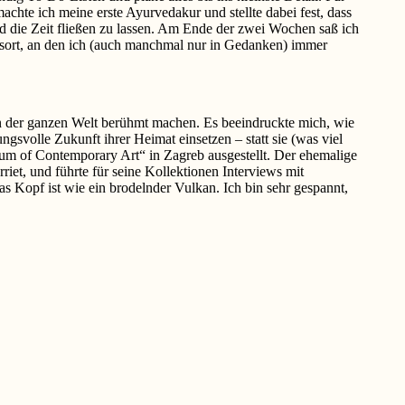
machte ich meine erste Ayurvedakur und stellte dabei fest, dass
nd die Zeit fließen zu lassen. Am Ende der zwei Wochen saß ich
gsort, an den ich (auch manchmal nur in Gedanken) immer
in der ganzen Welt berühmt machen. Es beeindruckte mich, wie
gsvolle Zukunft ihrer Heimat einsetzen – statt sie (was viel
eum of Contemporary Art“ in Zagreb ausgestellt. Der ehemalige
riet, und führte für seine Kollektionen Interviews mit
s Kopf ist wie ein brodelnder Vulkan. Ich bin sehr gespannt,