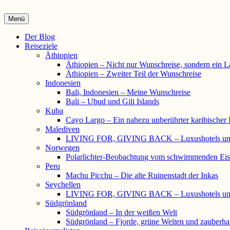
Die Wunschreise | Reiseblog
Menü
Reiseberichte und Interviews
Primäres
Der Blog
Reiseziele
Menü
Äthiopien
Äthiopien – Nicht nur Wunschreise, sondern ein L
Äthiopien – Zweiter Teil der Wunschreise
Indonesien
Bali, Indonesien – Meine Wunschreise
Bali – Ubud und Gili Islands
Kuba
Cayo Largo – Ein nahezu unberührter karibischer 
Malediven
LIVING FOR, GIVING BACK – Luxushotels und
Norwegen
Polarlichter-Beobachtung vom schwimmenden Eisk
Peru
Machu Picchu – Die alte Ruinenstadt der Inkas
Seychellen
LIVING FOR, GIVING BACK – Luxushotels und
Südgrönland
Südgrönland – In der weißen Welt
Südgrönland – Fjorde, grüne Weiten und zauberhaf